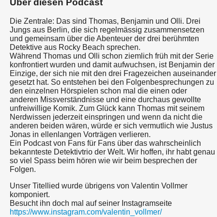
Über diesen Podcast
Die Zentrale: Das sind Thomas, Benjamin und Olli. Drei
Jungs aus Berlin, die sich regelmässig zusammensetzen
und gemeinsam über die Abenteuer der drei berühmten
Detektive aus Rocky Beach sprechen.
Während Thomas und Olli schon ziemlich früh mit der Serie
konfrontiert wurden und damit aufwuchsen, ist Benjamin der
Einzige, der sich nie mit den drei Fragezeichen auseinander
gesetzt hat. So entstehen bei den Folgenbesprechungen zu
den einzelnen Hörspielen schon mal die einen oder
anderen Missverständnisse und eine durchaus gewollte
unfreiwillige Komik. Zum Glück kann Thomas mit seinem
Nerdwissen jederzeit einspringen und wenn da nicht die
anderen beiden wären, würde er sich vermutlich wie Justus
Jonas in ellenlangen Vorträgen verlieren.
Ein Podcast von Fans für Fans über das wahrscheinlich
bekannteste Detektivtrio der Welt. Wir hoffen, ihr habt genau
so viel Spass beim hören wie wir beim besprechen der
Folgen.
Unser Titellied wurde übrigens von Valentin Vollmer
komponiert.
Besucht ihn doch mal auf seiner Instagramseite
https://www.instagram.com/valentin_vollmer/